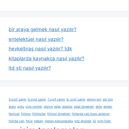
bir araya gelmek nasıl yazılır?
entelektüel nasıl yazılır?
heykeltıraş nasıl yazılır? tdk
kitaplarda kaynakça nasıl yazılır?
ltd şti nasıl yazılır?
5.sınıf zamir
6.sınıf zamir
7.sınıf zamir
8. sınıf zamir
altmış bin
altı bin
atam
ayku
cins isimler
dünya
edat
edatlar
edat örnekleri
ekte
ekteki
festival
fiilimsi
fiilimsiler
fiilimsi örnekleri
fiillerde çatı konu anlatımı
fiillrde çatı
fıkra
gebeş
gebeş kaplumbağa
göz önünde
IQ
isim fiiler