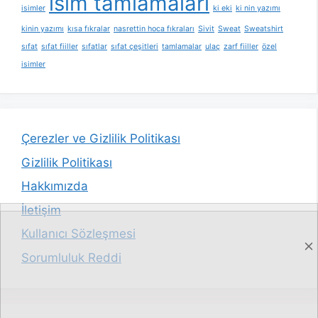
isim tamlamaları
isimler
ki eki
ki nin yazımı
kinin yazımı
kısa fıkralar
nasrettin hoca fıkraları
Sivit
Sweat
Sweatshirt
sıfat
sıfat fiiller
sıfatlar
sıfat çeşitleri
tamlamalar
ulaç
zarf fiiller
özel
isimler
Çerezler ve Gizlilik Politikası
Gizlilik Politikası
Hakkımızda
İletişim
Kullanıcı Sözleşmesi
Sorumluluk Reddi