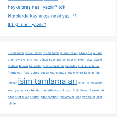
heykeltıraş nasıl yazılır? tdk
kitaplarda kaynakça nasıl yazılır?
ltd şti nasıl yazılır?
5.sınıf zamir
6.sınıf zamir
7.sınıf zamir
8. sınıf zamir
altmış bin
altı bin
atam
ayku
cins isimler
dünya
edat
edatlar
edat örnekleri
ekte
ekteki
festival
fiilimsi
fiilimsiler
fiilimsi örnekleri
fiillerde çatı konu anlatımı
fiillrde çatı
fıkra
gebeş
gebeş kaplumbağa
göz önünde
IQ
isim fiiler
isim tamlamaları
isimler
ki eki
ki nin yazımı
kinin yazımı
kısa fıkralar
nasrettin hoca fıkraları
Sivit
Sweat
Sweatshirt
sıfat
sıfat fiiller
sıfatlar
sıfat çeşitleri
tamlamalar
ulaç
zarf fiiller
özel
isimler