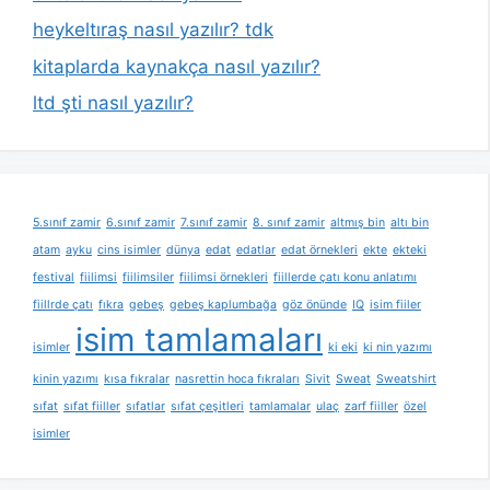
heykeltıraş nasıl yazılır? tdk
kitaplarda kaynakça nasıl yazılır?
ltd şti nasıl yazılır?
5.sınıf zamir
6.sınıf zamir
7.sınıf zamir
8. sınıf zamir
altmış bin
altı bin
atam
ayku
cins isimler
dünya
edat
edatlar
edat örnekleri
ekte
ekteki
festival
fiilimsi
fiilimsiler
fiilimsi örnekleri
fiillerde çatı konu anlatımı
fiillrde çatı
fıkra
gebeş
gebeş kaplumbağa
göz önünde
IQ
isim fiiler
isim tamlamaları
isimler
ki eki
ki nin yazımı
kinin yazımı
kısa fıkralar
nasrettin hoca fıkraları
Sivit
Sweat
Sweatshirt
sıfat
sıfat fiiller
sıfatlar
sıfat çeşitleri
tamlamalar
ulaç
zarf fiiller
özel
isimler