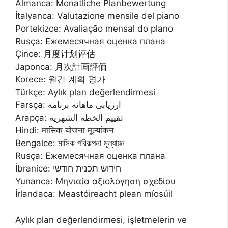
Almanca: Monatliche Planbewertung
İtalyanca: Valutazione mensile del piano
Portekizce: Avaliação mensal do plano
Rusça: Ежемесячная оценка плана
Çince: 月度计划评估
Japonca: 月次計画評価
Korece: 월간 계획 평가
Türkçe: Aylık plan değerlendirmesi
Farsça: ارزیابی ماهانه برنامه
Arapça: تقييم الخطة الشهرية
Hindi: मासिक योजना मूल्यांकन
Bengalce: মাসিক পরিকল্পনা মূল্যায়ন
Rusça: Ежемесячная оценка плана
İbranice: חידוש תכנית חודשי
Yunanca: Μηνιαία αξιολόγηση σχεδίου
İrlandaca: Meastóireacht plean míosúil
Aylık plan değerlendirmesi, işletmelerin ve