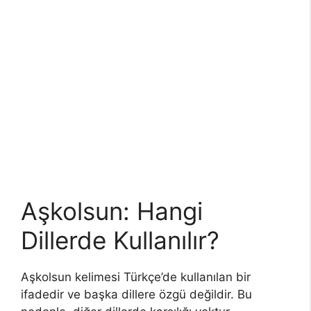
Aşkolsun: Hangi
Dillerde Kullanılır?
Aşkolsun kelimesi Türkçe’de kullanılan bir
ifadedir ve başka dillere özgü değildir. Bu