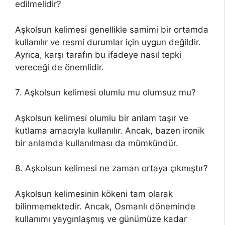
edilmelidir?
Aşkolsun kelimesi genellikle samimi bir ortamda
kullanılır ve resmi durumlar için uygun değildir.
Ayrıca, karşı tarafın bu ifadeye nasıl tepki
vereceği de önemlidir.
7. Aşkolsun kelimesi olumlu mu olumsuz mu?
Aşkolsun kelimesi olumlu bir anlam taşır ve
kutlama amacıyla kullanılır. Ancak, bazen ironik
bir anlamda kullanılması da mümkündür.
8. Aşkolsun kelimesi ne zaman ortaya çıkmıştır?
Aşkolsun kelimesinin kökeni tam olarak
bilinmemektedir. Ancak, Osmanlı döneminde
kullanımı yaygınlaşmış ve günümüze kadar