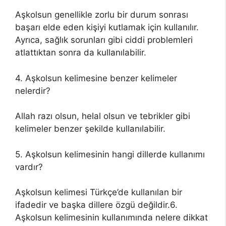
Aşkolsun genellikle zorlu bir durum sonrası
başarı elde eden kişiyi kutlamak için kullanılır.
Ayrıca, sağlık sorunları gibi ciddi problemleri
atlattıktan sonra da kullanılabilir.
4. Aşkolsun kelimesine benzer kelimeler
nelerdir?
Allah razı olsun, helal olsun ve tebrikler gibi
kelimeler benzer şekilde kullanılabilir.
5. Aşkolsun kelimesinin hangi dillerde kullanımı
vardır?
Aşkolsun kelimesi Türkçe’de kullanılan bir
ifadedir ve başka dillere özgü değildir.6.
Aşkolsun kelimesinin kullanımında nelere dikkat