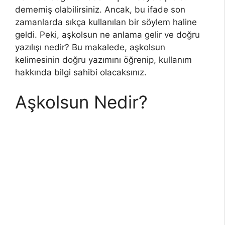
dememiş olabilirsiniz. Ancak, bu ifade son
zamanlarda sıkça kullanılan bir söylem haline
geldi. Peki, aşkolsun ne anlama gelir ve doğru
yazılışı nedir? Bu makalede, aşkolsun
kelimesinin doğru yazımını öğrenip, kullanım
hakkında bilgi sahibi olacaksınız.
Aşkolsun Nedir?