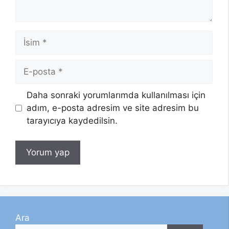
İsim
E-
posta
Daha sonraki yorumlarımda kullanılması için
adım, e-posta adresim ve site adresim bu
tarayıcıya kaydedilsin.
Ara