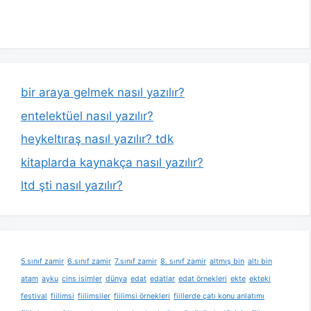
bir araya gelmek nasıl yazılır?
entelektüel nasıl yazılır?
heykeltıraş nasıl yazılır? tdk
kitaplarda kaynakça nasıl yazılır?
ltd şti nasıl yazılır?
5.sınıf zamir
6.sınıf zamir
7.sınıf zamir
8. sınıf zamir
altmış bin
altı bin
atam
ayku
cins isimler
dünya
edat
edatlar
edat örnekleri
ekte
ekteki
festival
fiilimsi
fiilimsiler
fiilimsi örnekleri
fiillerde çatı konu anlatımı