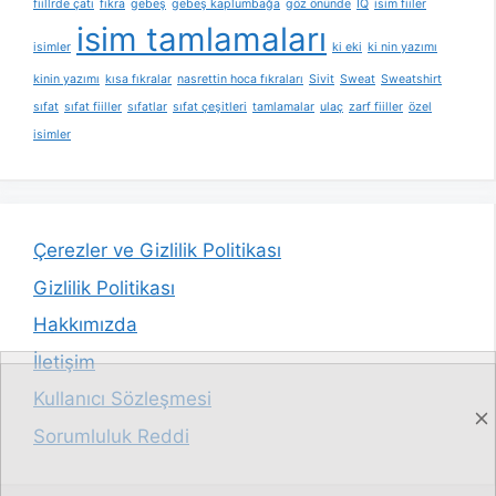
fiillrde çatı
fıkra
gebeş
gebeş kaplumbağa
göz önünde
IQ
isim fiiler
isim tamlamaları
isimler
ki eki
ki nin yazımı
kinin yazımı
kısa fıkralar
nasrettin hoca fıkraları
Sivit
Sweat
Sweatshirt
sıfat
sıfat fiiller
sıfatlar
sıfat çeşitleri
tamlamalar
ulaç
zarf fiiller
özel
isimler
Çerezler ve Gizlilik Politikası
Gizlilik Politikası
Hakkımızda
İletişim
Kullanıcı Sözleşmesi
Sorumluluk Reddi