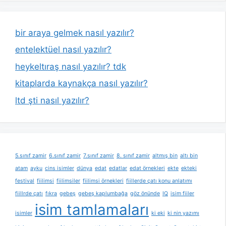
bir araya gelmek nasıl yazılır?
entelektüel nasıl yazılır?
heykeltıraş nasıl yazılır? tdk
kitaplarda kaynakça nasıl yazılır?
ltd şti nasıl yazılır?
5.sınıf zamir
6.sınıf zamir
7.sınıf zamir
8. sınıf zamir
altmış bin
altı bin
atam
ayku
cins isimler
dünya
edat
edatlar
edat örnekleri
ekte
ekteki
festival
fiilimsi
fiilimsiler
fiilimsi örnekleri
fiillerde çatı konu anlatımı
fiillrde çatı
fıkra
gebeş
gebeş kaplumbağa
göz önünde
IQ
isim fiiler
isim tamlamaları
isimler
ki eki
ki nin yazımı