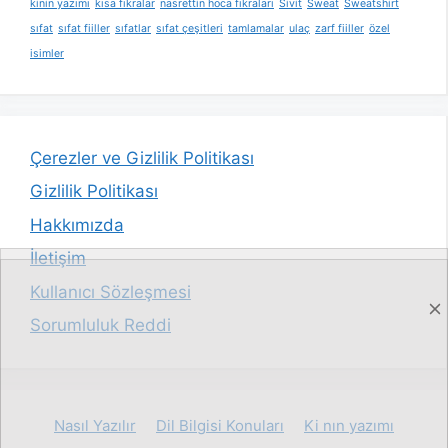
kinin yazımı
kısa fıkralar
nasrettin hoca fıkraları
Sivit
Sweat
Sweatshirt
sıfat
sıfat fiiller
sıfatlar
sıfat çeşitleri
tamlamalar
ulaç
zarf fiiller
özel
isimler
Çerezler ve Gizlilik Politikası
Gizlilik Politikası
Hakkımızda
İletişim
Kullanıcı Sözleşmesi
Sorumluluk Reddi
Nasıl Yazılır
Dil Bilgisi Konuları
Ki nın yazımı