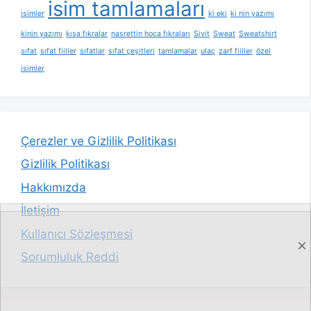
isim tamlamaları
isimler
ki eki
ki nin yazımı
kinin yazımı
kısa fıkralar
nasrettin hoca fıkraları
Sivit
Sweat
Sweatshirt
sıfat
sıfat fiiller
sıfatlar
sıfat çeşitleri
tamlamalar
ulaç
zarf fiiller
özel
isimler
Çerezler ve Gizlilik Politikası
Gizlilik Politikası
Hakkımızda
İletişim
Kullanıcı Sözleşmesi
Sorumluluk Reddi