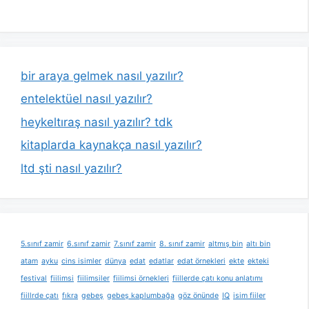
bir araya gelmek nasıl yazılır?
entelektüel nasıl yazılır?
heykeltıraş nasıl yazılır? tdk
kitaplarda kaynakça nasıl yazılır?
ltd şti nasıl yazılır?
5.sınıf zamir
6.sınıf zamir
7.sınıf zamir
8. sınıf zamir
altmış bin
altı bin
atam
ayku
cins isimler
dünya
edat
edatlar
edat örnekleri
ekte
ekteki
festival
fiilimsi
fiilimsiler
fiilimsi örnekleri
fiillerde çatı konu anlatımı
fiillrde çatı
fıkra
gebeş
gebeş kaplumbağa
göz önünde
IQ
isim fiiler