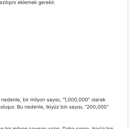
azılışını eklemek gerekir.
u nedenle, bir milyon sayısı, “1,000,000” olarak
an oluşur. Bu nedenle, ikiyüz bin sayısı, “200,000”
ce bir milyon sayısını yazın. Daha sonra, ikiyüz bin