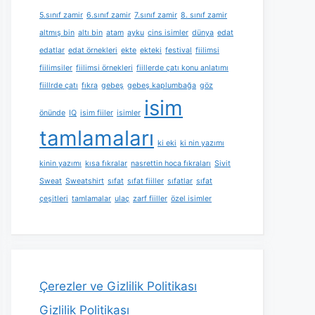
5.sınıf zamir
6.sınıf zamir
7.sınıf zamir
8. sınıf zamir
altmış bin
altı bin
atam
ayku
cins isimler
dünya
edat
edatlar
edat örnekleri
ekte
ekteki
festival
fiilimsi
fiilimsiler
fiilimsi örnekleri
fiillerde çatı konu anlatımı
fiillrde çatı
fıkra
gebeş
gebeş kaplumbağa
göz
isim
önünde
IQ
isim fiiler
isimler
tamlamaları
ki eki
ki nin yazımı
kinin yazımı
kısa fıkralar
nasrettin hoca fıkraları
Sivit
Sweat
Sweatshirt
sıfat
sıfat fiiller
sıfatlar
sıfat
çeşitleri
tamlamalar
ulaç
zarf fiiller
özel isimler
Çerezler ve Gizlilik Politikası
Gizlilik Politikası