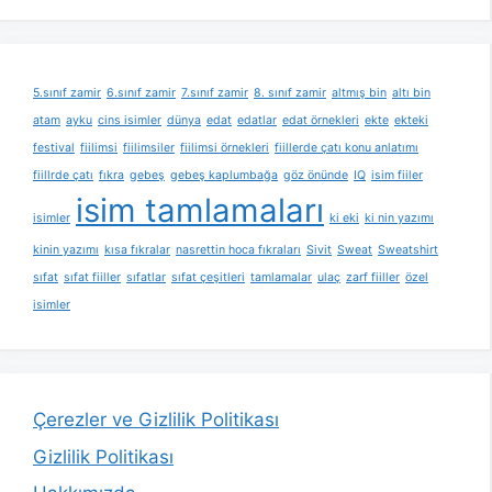
5.sınıf zamir
6.sınıf zamir
7.sınıf zamir
8. sınıf zamir
altmış bin
altı bin
atam
ayku
cins isimler
dünya
edat
edatlar
edat örnekleri
ekte
ekteki
festival
fiilimsi
fiilimsiler
fiilimsi örnekleri
fiillerde çatı konu anlatımı
fiillrde çatı
fıkra
gebeş
gebeş kaplumbağa
göz önünde
IQ
isim fiiler
isim tamlamaları
isimler
ki eki
ki nin yazımı
kinin yazımı
kısa fıkralar
nasrettin hoca fıkraları
Sivit
Sweat
Sweatshirt
sıfat
sıfat fiiller
sıfatlar
sıfat çeşitleri
tamlamalar
ulaç
zarf fiiller
özel
isimler
Çerezler ve Gizlilik Politikası
Gizlilik Politikası