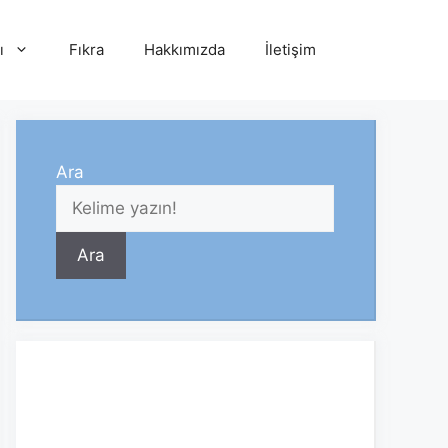
ı
Fıkra
Hakkımızda
İletişim
Ara
Ara