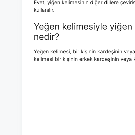
Evet, yiğen kelimesinin diğer dillere çevir
kullanılır.
Yeğen kelimesiyle yiğen 
nedir?
Yeğen kelimesi, bir kişinin kardeşinin ve
kelimesi bir kişinin erkek kardeşinin veya 