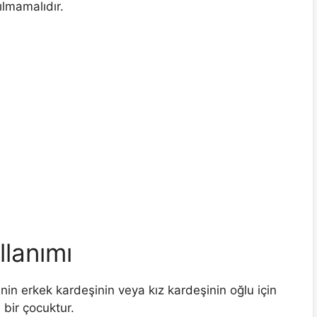
ılmamalıdır.
llanımı
inin erkek kardeşinin veya kız kardeşinin oğlu için
ı bir çocuktur.