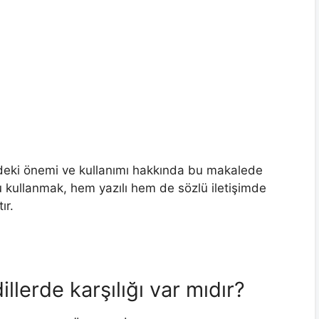
indeki önemi ve kullanımı hakkında bu makalede
ğru kullanmak, hem yazılı hem de sözlü iletişimde
ır.
llerde karşılığı var mıdır?