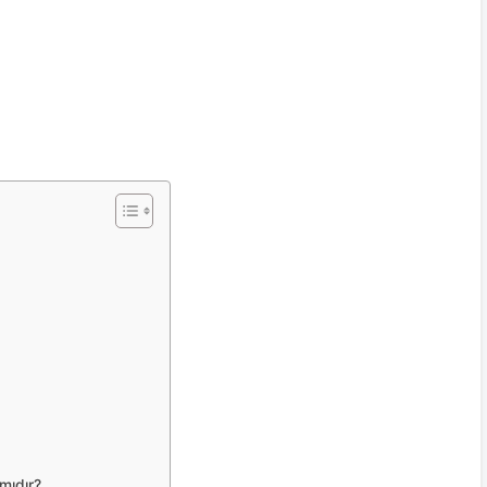
 mıdır?