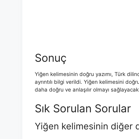
Sonuç
Yiğen kelimesinin doğru yazımı, Türk dil
ayrıntılı bilgi verildi. Yiğen kelimesini do
daha doğru ve anlaşılır olmayı sağlayacakt
Sık Sorulan Sorular
Yiğen kelimesinin diğer di