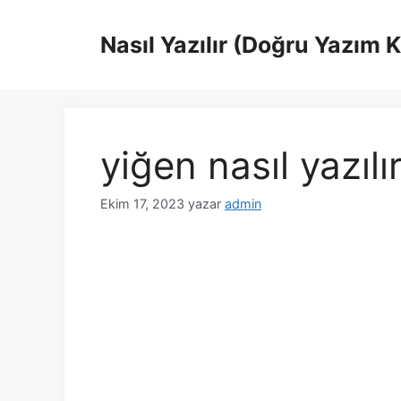
İçeriğe
atla
Nasıl Yazılır (Doğru Yazım 
yiğen nasıl yazılı
Ekim 17, 2023
yazar
admin