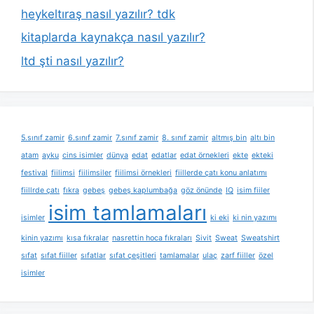
heykeltıraş nasıl yazılır? tdk
kitaplarda kaynakça nasıl yazılır?
ltd şti nasıl yazılır?
5.sınıf zamir
6.sınıf zamir
7.sınıf zamir
8. sınıf zamir
altmış bin
altı bin
atam
ayku
cins isimler
dünya
edat
edatlar
edat örnekleri
ekte
ekteki
festival
fiilimsi
fiilimsiler
fiilimsi örnekleri
fiillerde çatı konu anlatımı
fiillrde çatı
fıkra
gebeş
gebeş kaplumbağa
göz önünde
IQ
isim fiiler
isim tamlamaları
isimler
ki eki
ki nin yazımı
kinin yazımı
kısa fıkralar
nasrettin hoca fıkraları
Sivit
Sweat
Sweatshirt
sıfat
sıfat fiiller
sıfatlar
sıfat çeşitleri
tamlamalar
ulaç
zarf fiiller
özel
isimler