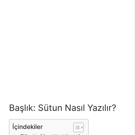
Başlık: Sütun Nasıl Yazılır?
İçindekiler