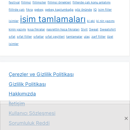
festival
fiilimsi
fiilimsiler
fiilimsi örnekleri
fiillerde çatı konu anlatımı
fiillrde çatı
fıkra
gebeş
gebeş kaplumbağa
göz önünde
IQ
isim fiiler
isim tamlamaları
isimler
ki eki
ki nin yazımı
kinin yazımı
kısa fıkralar
nasrettin hoca fıkraları
Sivit
Sweat
Sweatshirt
sıfat
sıfat fiiller
sıfatlar
sıfat çeşitleri
tamlamalar
ulaç
zarf fiiller
özel
isimler
Çerezler ve Gizlilik Politikası
Gizlilik Politikası
Hakkımızda
İletişim
Kullanıcı Sözleşmesi
Sorumluluk Reddi