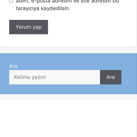
adım, e-posta adresim ve site adresim bu
tarayıcıya kaydedilsin.
Ara
Ara