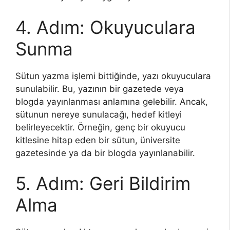
4. Adım: Okuyuculara
Sunma
Sütun yazma işlemi bittiğinde, yazı okuyuculara
sunulabilir. Bu, yazının bir gazetede veya
blogda yayınlanması anlamına gelebilir. Ancak,
sütunun nereye sunulacağı, hedef kitleyi
belirleyecektir. Örneğin, genç bir okuyucu
kitlesine hitap eden bir sütun, üniversite
gazetesinde ya da bir blogda yayınlanabilir.
5. Adım: Geri Bildirim
Alma