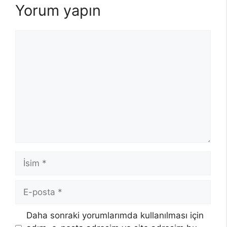
Yorum yapın
Yorum
İsim
E-
posta
Daha sonraki yorumlarımda kullanılması için