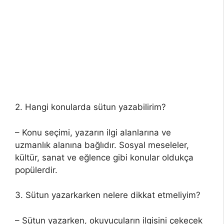
2. Hangi konularda sütun yazabilirim?
– Konu seçimi, yazarın ilgi alanlarına ve
uzmanlık alanına bağlıdır. Sosyal meseleler,
kültür, sanat ve eğlence gibi konular oldukça
popülerdir.
3. Sütun yazarkarken nelere dikkat etmeliyim?
– Sütun yazarken, okuyucuların ilgisini çekecek