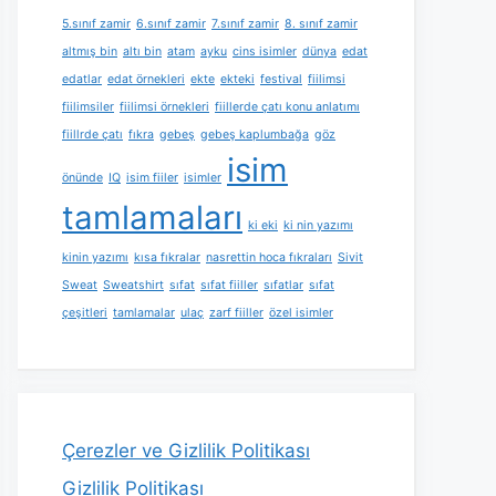
5.sınıf zamir
6.sınıf zamir
7.sınıf zamir
8. sınıf zamir
altmış bin
altı bin
atam
ayku
cins isimler
dünya
edat
edatlar
edat örnekleri
ekte
ekteki
festival
fiilimsi
fiilimsiler
fiilimsi örnekleri
fiillerde çatı konu anlatımı
fiillrde çatı
fıkra
gebeş
gebeş kaplumbağa
göz
isim
önünde
IQ
isim fiiler
isimler
tamlamaları
ki eki
ki nin yazımı
kinin yazımı
kısa fıkralar
nasrettin hoca fıkraları
Sivit
Sweat
Sweatshirt
sıfat
sıfat fiiller
sıfatlar
sıfat
çeşitleri
tamlamalar
ulaç
zarf fiiller
özel isimler
Çerezler ve Gizlilik Politikası
Gizlilik Politikası