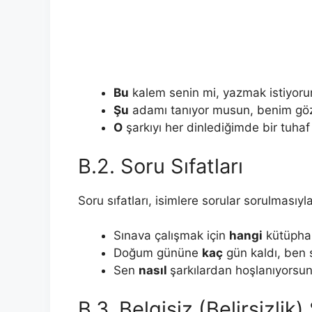
Bu
kalem senin mi, yazmak istiyor
Şu
adamı tanıyor musun, benim göz
O
şarkıyı her dinlediğimde bir tuha
B.2. Soru Sıfatları
Soru sıfatları, isimlere sorular sorulmasıyl
Sınava çalışmak için
hangi
kütüpha
Doğum gününe
kaç
gün kaldı, ben 
Sen
nasıl
şarkılardan hoşlanıyorsu
B.3. Belgisiz (Belirsizlik) 