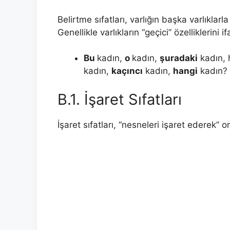
Belirtme sıfatları, varlığın başka varlıklarla 
Genellikle varlıkların “geçici” özelliklerini i
Bu
kadın,
o
kadın,
şuradaki
kadın, 
kadın,
kaçıncı
kadın,
hangi
kadın? v
B.1. İşaret Sıfatları
İşaret sıfatları, “nesneleri işaret ederek” on