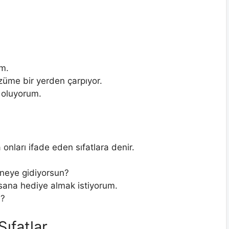
um.
üme bir yerden çarpıyor.
f oluyorum.
a onları ifade eden sıfatlara denir.
neye gidiyorsun?
sana hediye almak istiyorum.
n?
Sıfatlar