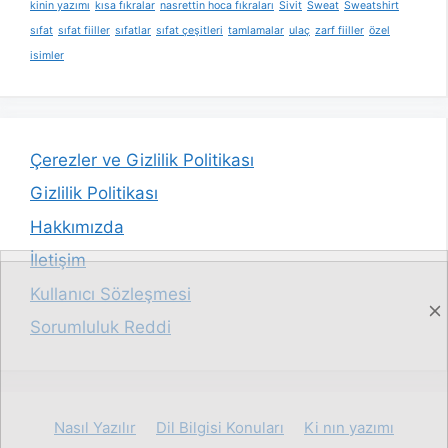
kinin yazımı
kısa fıkralar
nasrettin hoca fıkraları
Sivit
Sweat
Sweatshirt
sıfat
sıfat fiiller
sıfatlar
sıfat çeşitleri
tamlamalar
ulaç
zarf fiiller
özel
isimler
Çerezler ve Gizlilik Politikası
Gizlilik Politikası
Hakkımızda
İletişim
Kullanıcı Sözleşmesi
Sorumluluk Reddi
Nasıl Yazılır
Dil Bilgisi Konuları
Ki nın yazımı