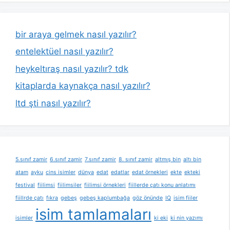
bir araya gelmek nasıl yazılır?
entelektüel nasıl yazılır?
heykeltıraş nasıl yazılır? tdk
kitaplarda kaynakça nasıl yazılır?
ltd şti nasıl yazılır?
5.sınıf zamir
6.sınıf zamir
7.sınıf zamir
8. sınıf zamir
altmış bin
altı bin
atam
ayku
cins isimler
dünya
edat
edatlar
edat örnekleri
ekte
ekteki
festival
fiilimsi
fiilimsiler
fiilimsi örnekleri
fiillerde çatı konu anlatımı
fiillrde çatı
fıkra
gebeş
gebeş kaplumbağa
göz önünde
IQ
isim fiiler
isim tamlamaları
isimler
ki eki
ki nin yazımı