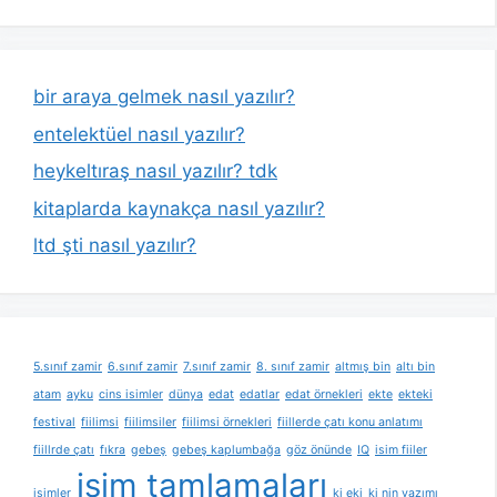
bir araya gelmek nasıl yazılır?
entelektüel nasıl yazılır?
heykeltıraş nasıl yazılır? tdk
kitaplarda kaynakça nasıl yazılır?
ltd şti nasıl yazılır?
5.sınıf zamir
6.sınıf zamir
7.sınıf zamir
8. sınıf zamir
altmış bin
altı bin
atam
ayku
cins isimler
dünya
edat
edatlar
edat örnekleri
ekte
ekteki
festival
fiilimsi
fiilimsiler
fiilimsi örnekleri
fiillerde çatı konu anlatımı
fiillrde çatı
fıkra
gebeş
gebeş kaplumbağa
göz önünde
IQ
isim fiiler
isim tamlamaları
isimler
ki eki
ki nin yazımı