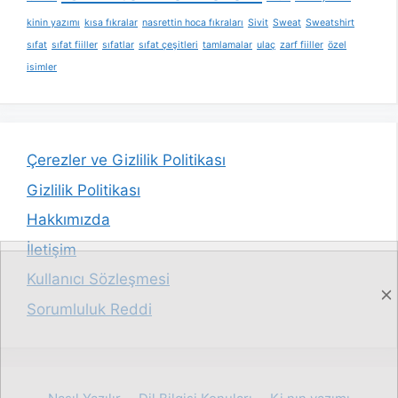
kinin yazımı
kısa fıkralar
nasrettin hoca fıkraları
Sivit
Sweat
Sweatshirt
sıfat
sıfat fiiller
sıfatlar
sıfat çeşitleri
tamlamalar
ulaç
zarf fiiller
özel
isimler
Çerezler ve Gizlilik Politikası
Gizlilik Politikası
Hakkımızda
İletişim
Kullanıcı Sözleşmesi
Sorumluluk Reddi