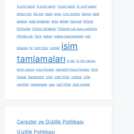
5.sınıf zamir
6.sınıf zamir
7.sınıf zamir
8. sınıf zamir
altmış bin
altı bin
atam
ayku
cins isimler
dünya
edat
edatlar
edat örnekleri
ekte
ekteki
festival
fiilimsi
fiilimsiler
fiilimsi örnekleri
fiillerde çatı konu anlatımı
fiillrde çatı
fıkra
gebeş
gebeş kaplumbağa
göz
isim
önünde
IQ
isim fiiler
isimler
tamlamaları
ki eki
ki nin yazımı
kinin yazımı
kısa fıkralar
nasrettin hoca fıkraları
Sivit
Sweat
Sweatshirt
sıfat
sıfat fiiller
sıfatlar
sıfat
çeşitleri
tamlamalar
ulaç
zarf fiiller
özel isimler
Çerezler ve Gizlilik Politikası
Gizlilik Politikası