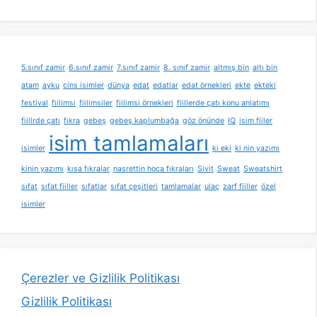
5.sınıf zamir
6.sınıf zamir
7.sınıf zamir
8. sınıf zamir
altmış bin
altı bin
atam
ayku
cins isimler
dünya
edat
edatlar
edat örnekleri
ekte
ekteki
festival
fiilimsi
fiilimsiler
fiilimsi örnekleri
fiillerde çatı konu anlatımı
fiillrde çatı
fıkra
gebeş
gebeş kaplumbağa
göz önünde
IQ
isim fiiler
isim tamlamaları
isimler
ki eki
ki nin yazımı
kinin yazımı
kısa fıkralar
nasrettin hoca fıkraları
Sivit
Sweat
Sweatshirt
sıfat
sıfat fiiller
sıfatlar
sıfat çeşitleri
tamlamalar
ulaç
zarf fiiller
özel
isimler
Çerezler ve Gizlilik Politikası
Gizlilik Politikası