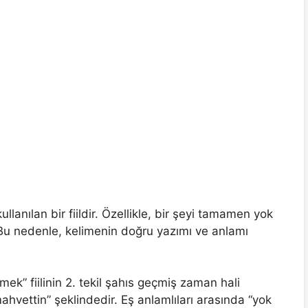
lanılan bir fiildir. Özellikle, bir şeyi tamamen yok
Bu nedenle, kelimenin doğru yazımı ve anlamı
k” fiilinin 2. tekil şahıs geçmiş zaman hali
mahvettin” şeklindedir. Eş anlamlıları arasında “yok