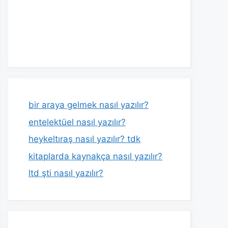
bir araya gelmek nasıl yazılır?
entelektüel nasıl yazılır?
heykeltıraş nasıl yazılır? tdk
kitaplarda kaynakça nasıl yazılır?
ltd şti nasıl yazılır?