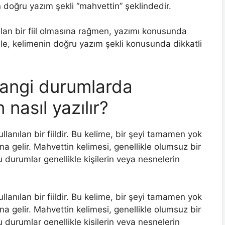
n doğru yazım şekli “mahvettin” şeklindedir.
ılan bir fiil olmasına rağmen, yazımı konusunda
nle, kelimenin doğru yazım şekli konusunda dikkatli
hangi durumlarda
llanılan bir fiildir. Bu kelime, bir şeyi tamamen yok
gelir. Mahvettin kelimesi, genellikle olumsuz bir
 durumlar genellikle kişilerin veya nesnelerin
llanılan bir fiildir. Bu kelime, bir şeyi tamamen yok
gelir. Mahvettin kelimesi, genellikle olumsuz bir
 durumlar genellikle kişilerin veya nesnelerin