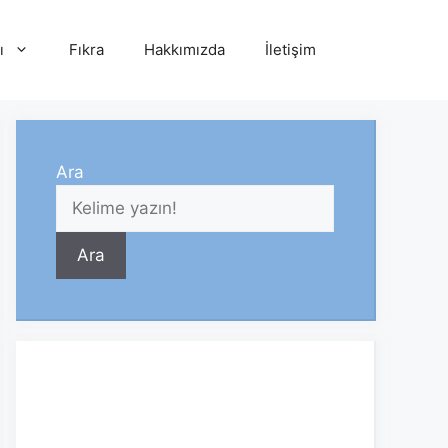
ı
Fıkra
Hakkımızda
İletişim
Ara
Ara