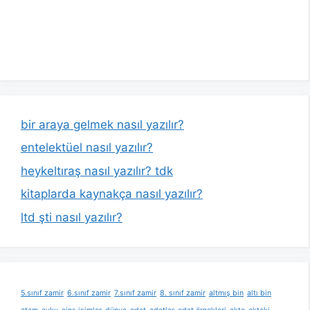
bir araya gelmek nasıl yazılır?
entelektüel nasıl yazılır?
heykeltıraş nasıl yazılır? tdk
kitaplarda kaynakça nasıl yazılır?
ltd şti nasıl yazılır?
5.sınıf zamir
6.sınıf zamir
7.sınıf zamir
8. sınıf zamir
altmış bin
altı bin