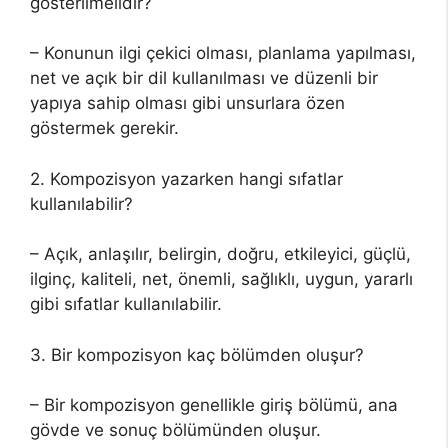
gösterilmelidir?
– Konunun ilgi çekici olması, planlama yapılması,
net ve açık bir dil kullanılması ve düzenli bir
yapıya sahip olması gibi unsurlara özen
göstermek gerekir.
2. Kompozisyon yazarken hangi sıfatlar
kullanılabilir?
– Açık, anlaşılır, belirgin, doğru, etkileyici, güçlü,
ilginç, kaliteli, net, önemli, sağlıklı, uygun, yararlı
gibi sıfatlar kullanılabilir.
3. Bir kompozisyon kaç bölümden oluşur?
– Bir kompozisyon genellikle giriş bölümü, ana
gövde ve sonuç bölümünden oluşur.