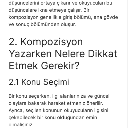
düşüncelerini ortaya çıkarır ve okuyucuları bu
düşüncelere ikna etmeye çalışır. Bir
kompozisyon genellikle giriş bölümü, ana gövde
ve sonuç bölümünden oluşur.
2. Kompozisyon
Yazarken Nelere Dikkat
Etmek Gerekir?
2.1 Konu Seçimi
Bir konu seçerken, ilgi alanlarınıza ve güncel
olaylara bakarak hareket etmeniz önerilir.
Ayrıca, seçilen konunun okuyucuların ilgisini
çekebilecek bir konu olduğundan emin
olmalısınız.