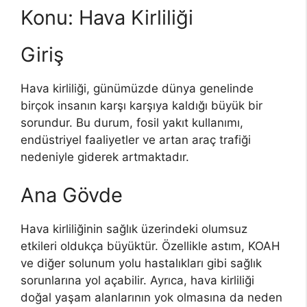
Konu: Hava Kirliliği
Giriş
Hava kirliliği, günümüzde dünya genelinde
birçok insanın karşı karşıya kaldığı büyük bir
sorundur. Bu durum, fosil yakıt kullanımı,
endüstriyel faaliyetler ve artan araç trafiği
nedeniyle giderek artmaktadır.
Ana Gövde
Hava kirliliğinin sağlık üzerindeki olumsuz
etkileri oldukça büyüktür. Özellikle astım, KOAH
ve diğer solunum yolu hastalıkları gibi sağlık
sorunlarına yol açabilir. Ayrıca, hava kirliliği
doğal yaşam alanlarının yok olmasına da neden