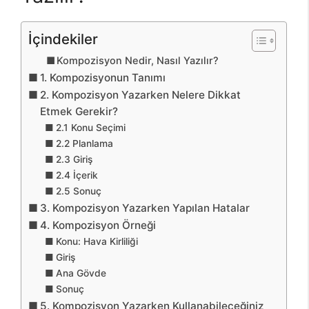
İçindekiler
Kompozisyon Nedir, Nasıl Yazılır?
1. Kompozisyonun Tanımı
2. Kompozisyon Yazarken Nelere Dikkat
Etmek Gerekir?
2.1 Konu Seçimi
2.2 Planlama
2.3 Giriş
2.4 İçerik
2.5 Sonuç
3. Kompozisyon Yazarken Yapılan Hatalar
4. Kompozisyon Örneği
Konu: Hava Kirliliği
Giriş
Ana Gövde
Sonuç
5. Kompozisyon Yazarken Kullanabileceğiniz