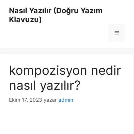
İçeriğe
Nasıl Yazılır (Doğru Yazım
atla
Klavuzu)
Menü
kompozisyon nedir
nasıl yazılır?
Ekim 17, 2023
yazar
admin