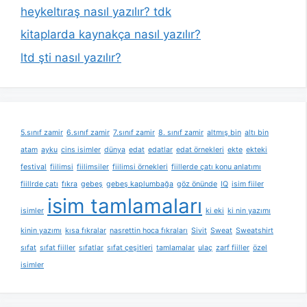
heykeltıraş nasıl yazılır? tdk
kitaplarda kaynakça nasıl yazılır?
ltd şti nasıl yazılır?
5.sınıf zamir
6.sınıf zamir
7.sınıf zamir
8. sınıf zamir
altmış bin
altı bin
atam
ayku
cins isimler
dünya
edat
edatlar
edat örnekleri
ekte
ekteki
festival
fiilimsi
fiilimsiler
fiilimsi örnekleri
fiillerde çatı konu anlatımı
fiillrde çatı
fıkra
gebeş
gebeş kaplumbağa
göz önünde
IQ
isim fiiler
isim tamlamaları
isimler
ki eki
ki nin yazımı
kinin yazımı
kısa fıkralar
nasrettin hoca fıkraları
Sivit
Sweat
Sweatshirt
sıfat
sıfat fiiller
sıfatlar
sıfat çeşitleri
tamlamalar
ulaç
zarf fiiller
özel
isimler