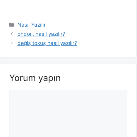
Kategoriler
Nasıl Yazılır
ondört nasıl yazılır?
değiş tokuş nasıl yazılır?
Yorum yapın
Yorum