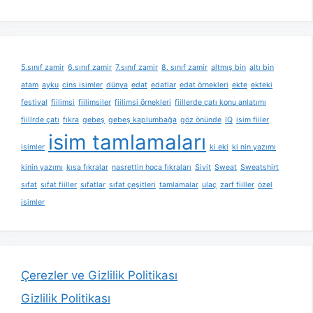
5.sınıf zamir
6.sınıf zamir
7.sınıf zamir
8. sınıf zamir
altmış bin
altı bin
atam
ayku
cins isimler
dünya
edat
edatlar
edat örnekleri
ekte
ekteki
festival
fiilimsi
fiilimsiler
fiilimsi örnekleri
fiillerde çatı konu anlatımı
fiillrde çatı
fıkra
gebeş
gebeş kaplumbağa
göz önünde
IQ
isim fiiler
isim tamlamaları
isimler
ki eki
ki nin yazımı
kinin yazımı
kısa fıkralar
nasrettin hoca fıkraları
Sivit
Sweat
Sweatshirt
sıfat
sıfat fiiller
sıfatlar
sıfat çeşitleri
tamlamalar
ulaç
zarf fiiller
özel
isimler
Çerezler ve Gizlilik Politikası
Gizlilik Politikası