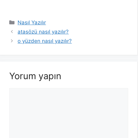
Kategoriler
Nasıl Yazılır
atasözü nasıl yazılır?
o yüzden nasıl yazılır?
Yorum yapın
Yorum