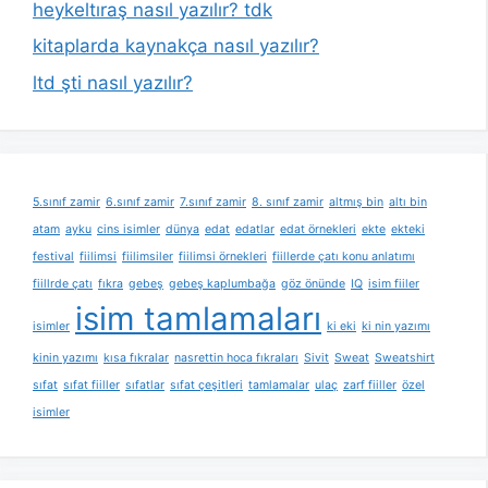
heykeltıraş nasıl yazılır? tdk
kitaplarda kaynakça nasıl yazılır?
ltd şti nasıl yazılır?
5.sınıf zamir
6.sınıf zamir
7.sınıf zamir
8. sınıf zamir
altmış bin
altı bin
atam
ayku
cins isimler
dünya
edat
edatlar
edat örnekleri
ekte
ekteki
festival
fiilimsi
fiilimsiler
fiilimsi örnekleri
fiillerde çatı konu anlatımı
fiillrde çatı
fıkra
gebeş
gebeş kaplumbağa
göz önünde
IQ
isim fiiler
isim tamlamaları
isimler
ki eki
ki nin yazımı
kinin yazımı
kısa fıkralar
nasrettin hoca fıkraları
Sivit
Sweat
Sweatshirt
sıfat
sıfat fiiller
sıfatlar
sıfat çeşitleri
tamlamalar
ulaç
zarf fiiller
özel
isimler