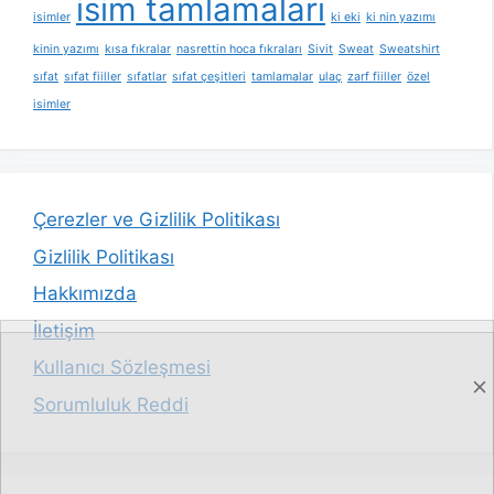
isim tamlamaları
isimler
ki eki
ki nin yazımı
kinin yazımı
kısa fıkralar
nasrettin hoca fıkraları
Sivit
Sweat
Sweatshirt
sıfat
sıfat fiiller
sıfatlar
sıfat çeşitleri
tamlamalar
ulaç
zarf fiiller
özel
isimler
Çerezler ve Gizlilik Politikası
Gizlilik Politikası
Hakkımızda
İletişim
Kullanıcı Sözleşmesi
Sorumluluk Reddi