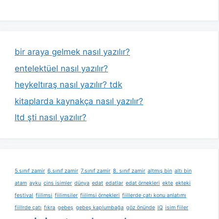
bir araya gelmek nasıl yazılır?
entelektüel nasıl yazılır?
heykeltıraş nasıl yazılır? tdk
kitaplarda kaynakça nasıl yazılır?
ltd şti nasıl yazılır?
5.sınıf zamir
6.sınıf zamir
7.sınıf zamir
8. sınıf zamir
altmış bin
altı bin
atam
ayku
cins isimler
dünya
edat
edatlar
edat örnekleri
ekte
ekteki
festival
fiilimsi
fiilimsiler
fiilimsi örnekleri
fiillerde çatı konu anlatımı
fiillrde çatı
fıkra
gebeş
gebeş kaplumbağa
göz önünde
IQ
isim fiiler