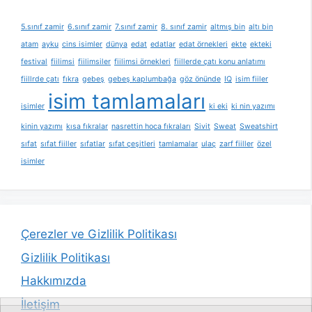
5.sınıf zamir
6.sınıf zamir
7.sınıf zamir
8. sınıf zamir
altmış bin
altı bin
atam
ayku
cins isimler
dünya
edat
edatlar
edat örnekleri
ekte
ekteki
festival
fiilimsi
fiilimsiler
fiilimsi örnekleri
fiillerde çatı konu anlatımı
fiillrde çatı
fıkra
gebeş
gebeş kaplumbağa
göz önünde
IQ
isim fiiler
isim tamlamaları
isimler
ki eki
ki nin yazımı
kinin yazımı
kısa fıkralar
nasrettin hoca fıkraları
Sivit
Sweat
Sweatshirt
sıfat
sıfat fiiller
sıfatlar
sıfat çeşitleri
tamlamalar
ulaç
zarf fiiller
özel
isimler
Çerezler ve Gizlilik Politikası
Gizlilik Politikası
Hakkımızda
İletişim