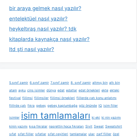
bir araya gelmek nasıl yazılır?
entelektüel nasıl yazılır?
heykeltıraş nasıl yazılır? tdk
kitaplarda kaynakça nasıl yazılır?
ltd şti nasıl yazılır?
5.sınıf zamir
6.sınıf zamir
7.sınıf zamir
8. sınıf zamir
altmış bin
altı bin
atam
ayku
cins isimler
dünya
edat
edatlar
edat örnekleri
ekte
ekteki
festival
fiilimsi
fiilimsiler
fiilimsi örnekleri
fiillerde çatı konu anlatımı
fiillrde çatı
fıkra
gebeş
gebeş kaplumbağa
göz önünde
IQ
isim fiiler
isim tamlamaları
isimler
ki eki
ki nin yazımı
kinin yazımı
kısa fıkralar
nasrettin hoca fıkraları
Sivit
Sweat
Sweatshirt
sıfat
sıfat fiiller
sıfatlar
sıfat çeşitleri
tamlamalar
ulaç
zarf fiiller
özel