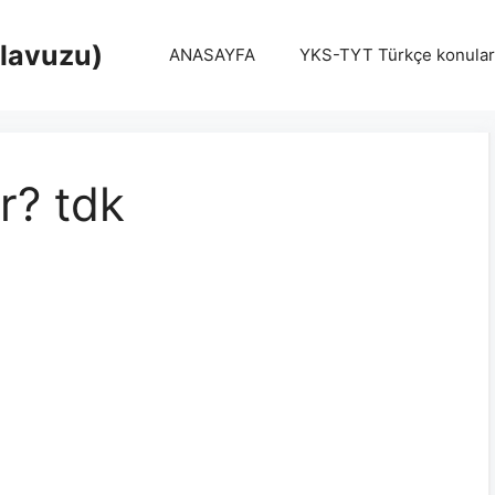
Klavuzu)
ANASAYFA
YKS-TYT Türkçe konular
ır? tdk