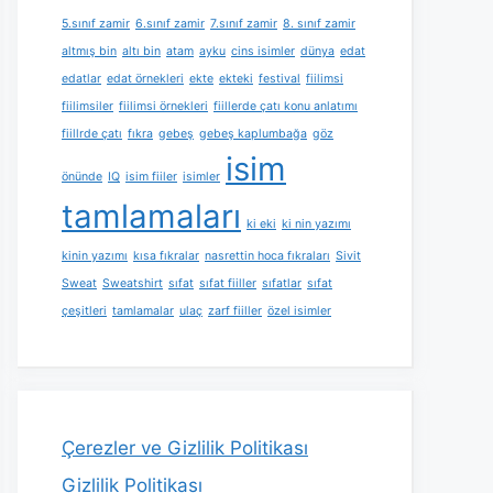
5.sınıf zamir
6.sınıf zamir
7.sınıf zamir
8. sınıf zamir
altmış bin
altı bin
atam
ayku
cins isimler
dünya
edat
edatlar
edat örnekleri
ekte
ekteki
festival
fiilimsi
fiilimsiler
fiilimsi örnekleri
fiillerde çatı konu anlatımı
fiillrde çatı
fıkra
gebeş
gebeş kaplumbağa
göz
isim
önünde
IQ
isim fiiler
isimler
tamlamaları
ki eki
ki nin yazımı
kinin yazımı
kısa fıkralar
nasrettin hoca fıkraları
Sivit
Sweat
Sweatshirt
sıfat
sıfat fiiller
sıfatlar
sıfat
çeşitleri
tamlamalar
ulaç
zarf fiiller
özel isimler
Çerezler ve Gizlilik Politikası
Gizlilik Politikası