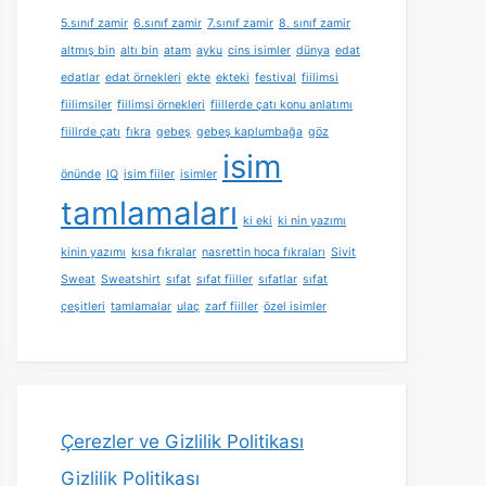
5.sınıf zamir
6.sınıf zamir
7.sınıf zamir
8. sınıf zamir
altmış bin
altı bin
atam
ayku
cins isimler
dünya
edat
edatlar
edat örnekleri
ekte
ekteki
festival
fiilimsi
fiilimsiler
fiilimsi örnekleri
fiillerde çatı konu anlatımı
fiillrde çatı
fıkra
gebeş
gebeş kaplumbağa
göz
isim
önünde
IQ
isim fiiler
isimler
tamlamaları
ki eki
ki nin yazımı
kinin yazımı
kısa fıkralar
nasrettin hoca fıkraları
Sivit
Sweat
Sweatshirt
sıfat
sıfat fiiller
sıfatlar
sıfat
çeşitleri
tamlamalar
ulaç
zarf fiiller
özel isimler
Çerezler ve Gizlilik Politikası
Gizlilik Politikası