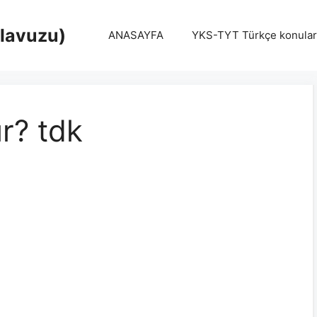
Klavuzu)
ANASAYFA
YKS-TYT Türkçe konular
ır? tdk