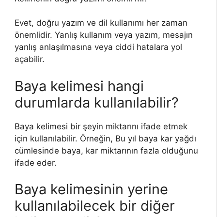
Evet, doğru yazım ve dil kullanımı her zaman
önemlidir. Yanlış kullanım veya yazım, mesajın
yanlış anlaşılmasına veya ciddi hatalara yol
açabilir.
Baya kelimesi hangi
durumlarda kullanılabilir?
Baya kelimesi bir şeyin miktarını ifade etmek
için kullanılabilir. Örneğin, Bu yıl baya kar yağdı
cümlesinde baya, kar miktarının fazla olduğunu
ifade eder.
Baya kelimesinin yerine
kullanılabilecek bir diğer