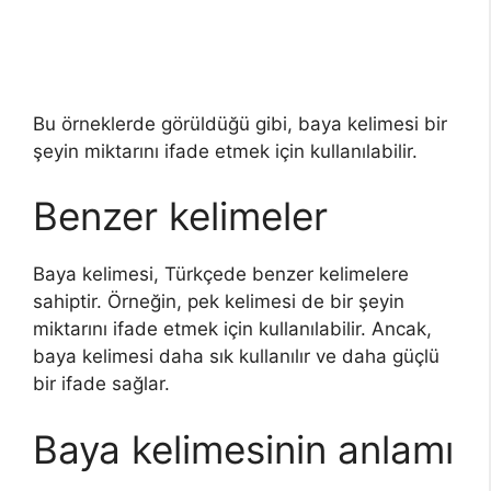
Bu örneklerde görüldüğü gibi, baya kelimesi bir
şeyin miktarını ifade etmek için kullanılabilir.
Benzer kelimeler
Baya kelimesi, Türkçede benzer kelimelere
sahiptir. Örneğin, pek kelimesi de bir şeyin
miktarını ifade etmek için kullanılabilir. Ancak,
baya kelimesi daha sık kullanılır ve daha güçlü
bir ifade sağlar.
Baya kelimesinin anlamı