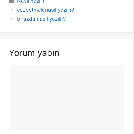
Nasıl Yazılır
cezbetmek nasıl yazılır?
birazda nasıl yazılır?
Yorum yapın
Yorum