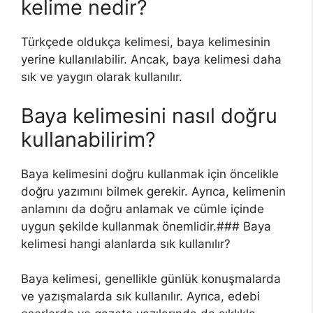
kelime nedir?
Türkçede oldukça kelimesi, baya kelimesinin
yerine kullanılabilir. Ancak, baya kelimesi daha
sık ve yaygın olarak kullanılır.
Baya kelimesini nasıl doğru
kullanabilirim?
Baya kelimesini doğru kullanmak için öncelikle
doğru yazımını bilmek gerekir. Ayrıca, kelimenin
anlamını da doğru anlamak ve cümle içinde
uygun şekilde kullanmak önemlidir.### Baya
kelimesi hangi alanlarda sık kullanılır?
Baya kelimesi, genellikle günlük konuşmalarda
ve yazışmalarda sık kullanılır. Ayrıca, edebi