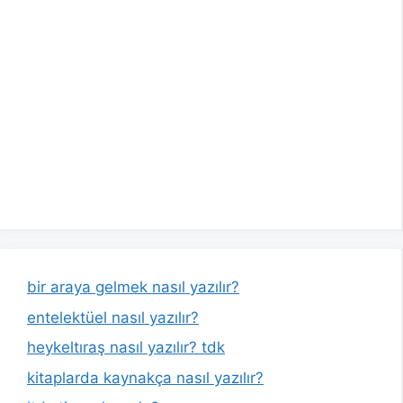
bir araya gelmek nasıl yazılır?
entelektüel nasıl yazılır?
heykeltıraş nasıl yazılır? tdk
kitaplarda kaynakça nasıl yazılır?