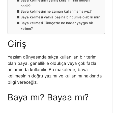
Baya kelimesinin yanlış kullanımının nedeni
nedir?
Baya kelimesini ne zaman kullanmamalıyız?
Baya kelimesi yalnız başına bir cümle olabilir mi?
Baya kelimesi Türkçe’de ne kadar yaygın bir
kelime?
Giriş
Yazılım dünyasında sıkça kullanılan bir terim
olan baya, genellikle oldukça veya çok fazla
anlamında kullanılır. Bu makalede, baya
kelimesinin doğru yazımı ve kullanımı hakkında
bilgi vereceğiz.
Baya mı? Bayaa mı?