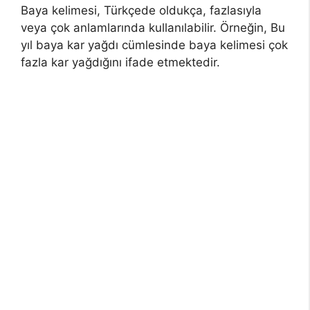
Baya kelimesi, Türkçede oldukça, fazlasıyla
veya çok anlamlarında kullanılabilir. Örneğin, Bu
yıl baya kar yağdı cümlesinde baya kelimesi çok
fazla kar yağdığını ifade etmektedir.