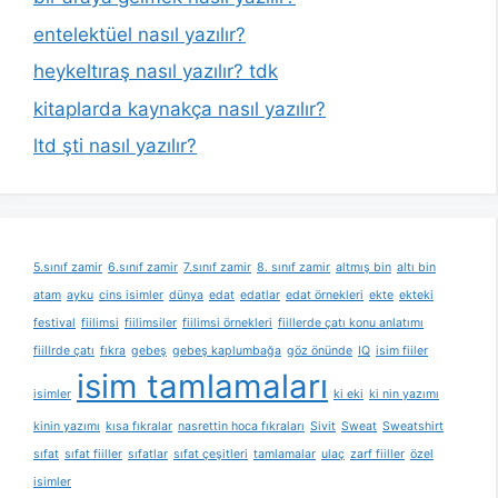
entelektüel nasıl yazılır?
heykeltıraş nasıl yazılır? tdk
kitaplarda kaynakça nasıl yazılır?
ltd şti nasıl yazılır?
5.sınıf zamir
6.sınıf zamir
7.sınıf zamir
8. sınıf zamir
altmış bin
altı bin
atam
ayku
cins isimler
dünya
edat
edatlar
edat örnekleri
ekte
ekteki
festival
fiilimsi
fiilimsiler
fiilimsi örnekleri
fiillerde çatı konu anlatımı
fiillrde çatı
fıkra
gebeş
gebeş kaplumbağa
göz önünde
IQ
isim fiiler
isim tamlamaları
isimler
ki eki
ki nin yazımı
kinin yazımı
kısa fıkralar
nasrettin hoca fıkraları
Sivit
Sweat
Sweatshirt
sıfat
sıfat fiiller
sıfatlar
sıfat çeşitleri
tamlamalar
ulaç
zarf fiiller
özel
isimler