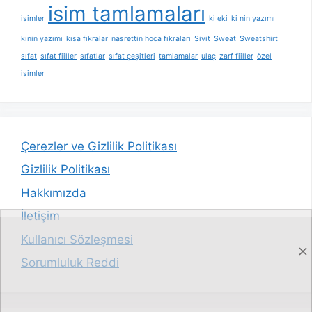
isim tamlamaları
isimler
ki eki
ki nin yazımı
kinin yazımı
kısa fıkralar
nasrettin hoca fıkraları
Sivit
Sweat
Sweatshirt
sıfat
sıfat fiiller
sıfatlar
sıfat çeşitleri
tamlamalar
ulaç
zarf fiiller
özel
isimler
Çerezler ve Gizlilik Politikası
Gizlilik Politikası
Hakkımızda
İletişim
Kullanıcı Sözleşmesi
Sorumluluk Reddi