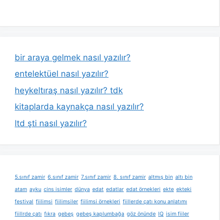
bir araya gelmek nasıl yazılır?
entelektüel nasıl yazılır?
heykeltıraş nasıl yazılır? tdk
kitaplarda kaynakça nasıl yazılır?
ltd şti nasıl yazılır?
5.sınıf zamir
6.sınıf zamir
7.sınıf zamir
8. sınıf zamir
altmış bin
altı bin
atam
ayku
cins isimler
dünya
edat
edatlar
edat örnekleri
ekte
ekteki
festival
fiilimsi
fiilimsiler
fiilimsi örnekleri
fiillerde çatı konu anlatımı
fiillrde çatı
fıkra
gebeş
gebeş kaplumbağa
göz önünde
IQ
isim fiiler