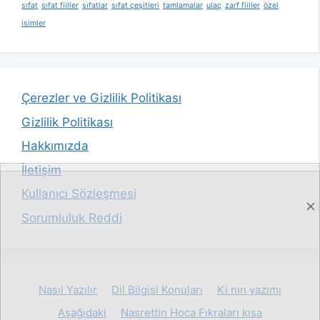
sıfat
sıfat fiiller
sıfatlar
sıfat çeşitleri
tamlamalar
ulaç
zarf fiiller
özel
isimler
Çerezler ve Gizlilik Politikası
Gizlilik Politikası
Hakkımızda
İletişim
Kullanıcı Sözleşmesi
Sorumluluk Reddi
Nasıl Yazılır
Dil Bilgisi Konuları
Ki nın yazımı
Aşağıdaki
Nasrettin Hoca Fıkraları kısa