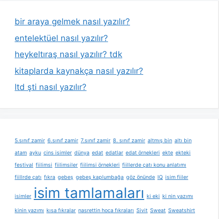
bir araya gelmek nasıl yazılır?
entelektüel nasıl yazılır?
heykeltıraş nasıl yazılır? tdk
kitaplarda kaynakça nasıl yazılır?
ltd şti nasıl yazılır?
5.sınıf zamir
6.sınıf zamir
7.sınıf zamir
8. sınıf zamir
altmış bin
altı bin
atam
ayku
cins isimler
dünya
edat
edatlar
edat örnekleri
ekte
ekteki
festival
fiilimsi
fiilimsiler
fiilimsi örnekleri
fiillerde çatı konu anlatımı
fiillrde çatı
fıkra
gebeş
gebeş kaplumbağa
göz önünde
IQ
isim fiiler
isim tamlamaları
isimler
ki eki
ki nin yazımı
kinin yazımı
kısa fıkralar
nasrettin hoca fıkraları
Sivit
Sweat
Sweatshirt